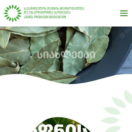
ᲡᲘᲐᲮᲚᲔᲔᲑᲘ