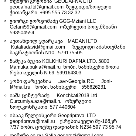
თემური გოგოხია GEODAFNA LTD
geodafna.ltd@gmail.com ზუგდიდი/სოფელი
ჭითაწყარი +995 555 73 32 32
გიორგი გორგოშაძე GGG-Mziani LLC
Gelani59@gmail.com ოზურგეთი სოფ.მზიანი
593504554
ავთანდილ ჯღარკავა MADANI LTD
Kutaliadavid@gmail.com ზუგდიდი აბასთუმანი
ბაგრატიონის N10 579175505
მამუკა ბუკია KOLKHURI DAFNA LTD. 5800
Mamuka.bukia@mail.ru ხობი, ხამისკური შოთა
რუსთაველის N 69 599164303
ჯონი ფარცვანია Lavr-Georgia RC Joni-
f@mail.ru ხობი, ხამისკური 558626231
იაშა ცენტერაძე Konchkati2018 Ltd
Curcumiya.aza@mail.ru ოზურგეთი,
სოფ.კონჩკათი 577 440604
ისააკ წულეისკირი Geopriprava LTD
geopriprava@mail.ru ქ.რუსთაველი მე-16მკრ
7/37 ხობი, ცოტნე დადიანის N234 597 73 95 74
თემური ვეკუა Salia.goderdzi@gmail.com